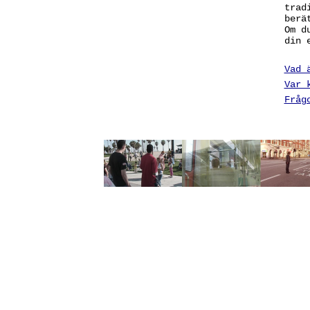
trad
berä
Om d
din 
Vad 
Var 
Fråg